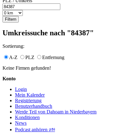
PLZ / Umkreis
Umkreissuche nach "84387"
Sortierung:
A-Z
PLZ
Entfernung
Keine Firmen gefunden!
Konto
Login
Mein Kalender
Registrierung
Benutzerhandbuch
Werde Teil von Dahoam in Niederbayern
Konditionen
News
Podcast anhören 🕬