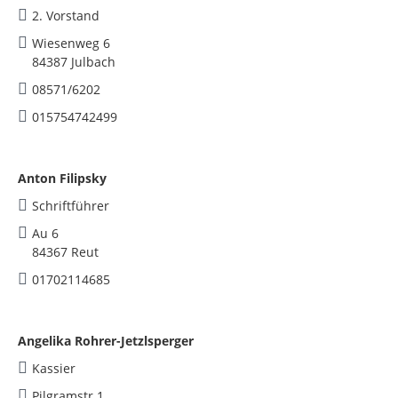
2. Vorstand
Wiesenweg 6
84387 Julbach
08571/6202
015754742499
Anton Filipsky
Schriftführer
Au 6
84367 Reut
01702114685
Angelika Rohrer-Jetzlsperger
Kassier
Pilgramstr.1